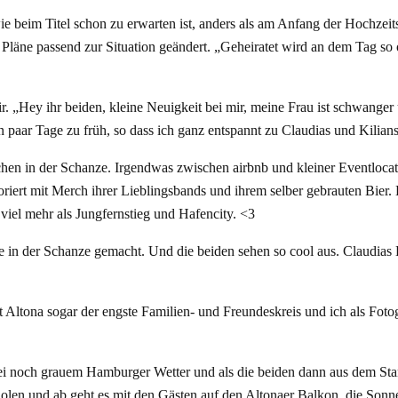
 beim Titel schon zu erwarten ist, anders als am Anfang der Hochzeitsv
Pläne passend zur Situation geändert. „Geheiratet wird an dem Tag so 
r. „Hey ihr beiden, kleine Neuigkeit bei mir, meine Frau ist schwanger
paar Tage zu früh, so dass ich ganz entspannt zu Claudias und Kilian
chen in der Schanze. Irgendwas zwischen airbnb und kleiner Eventloca
riert mit Merch ihrer Lieblingsbands und ihrem selber gebrauten Bier.
iel mehr als Jungfernstieg und Hafencity. <3
e in der Schanze gemacht. Und die beiden sehen so cool aus. Claudias
ltona sogar der engste Familien- und Freundeskreis und ich als Fotogr
bei noch grauem Hamburger Wetter und als die beiden dann aus dem St
olen und ab geht es mit den Gästen auf den Altonaer Balkon, die Sonn