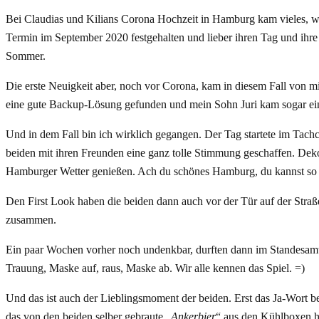
Bei Claudias und Kilians Corona Hochzeit in Hamburg kam vieles, wie
Termin im September 2020 festgehalten und lieber ihren Tag und ihre 
Sommer.
Die erste Neuigkeit aber, noch vor Corona, kam in diesem Fall von mi
eine gute Backup-Lösung gefunden und mein Sohn Juri kam sogar ein 
Und in dem Fall bin ich wirklich gegangen. Der Tag startete im Tach
beiden mit ihren Freunden eine ganz tolle Stimmung geschaffen. Deko
Hamburger Wetter genießen. Ach du schönes Hamburg, du kannst so v
Den First Look haben die beiden dann auch vor der Tür auf der Straß
zusammen.
Ein paar Wochen vorher noch undenkbar, durften dann im Standesamt A
Trauung, Maske auf, raus, Maske ab. Wir alle kennen das Spiel. =)
Und das ist auch der Lieblingsmoment der beiden. Erst das Ja-Wort 
das von den beiden selber gebraute „
Ankerbier
“ aus den Kühlboxen h