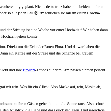
orbereitung geplant. Nichts desto trotz haben die beiden an ihrem
oder so auf jeden Fall
😊
!!!“ schrieben sie mir im ersten Corona-
 und der Stichtag ist eine Woche vor eurer Hochzeit.“ Wir haben dann
s Hochzeit gehen konnte.
tion. Direkt um die Ecke der Roten Flora. Und da war haben die
 Dann ein Kaffee auf der Straße und die Schanze bei grauem
 Kleid und ihre
Broilers
-Tattoos auf dem Arm passen einfach perfekt
af mit rein. Was für ein Glück. Also Maske auf, rein, Maske ab,
andesamt zu ihren Gästen gehen kommt die Sonne raus. Also schnell
e, den Ausblick, die Liebe und das Glück genießen. Und irgendwie