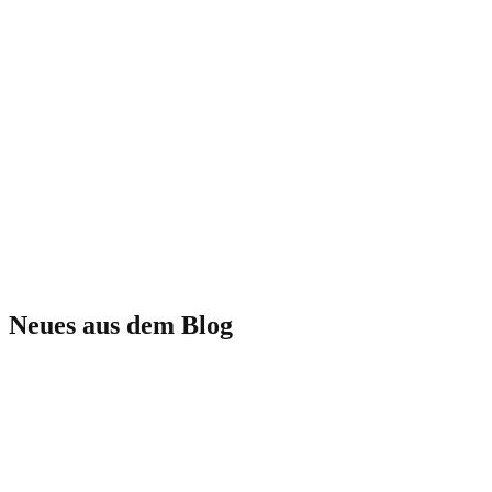
Hochzeit in Bergedorf
Hochzeit auf der Elbinsel Kaltehofe
Neues aus dem Blog