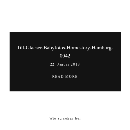
01705579630
Impressum
Datenschutzerklärung
Hochzeitsfotograf Hamburg
Till-Glaeser-Babyfotos-Homestory-Hamburg-
0042
22. Januar 2018
READ MORE
Wie zu sehen bei